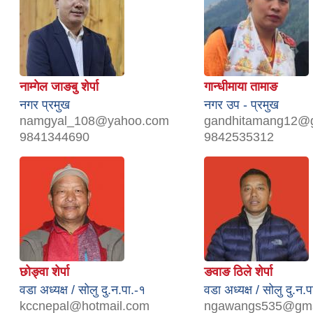
नाम्गेल जाङबु शेर्पा
गान्धीमाया तामाङ
नगर प्रमुख
नगर उप - प्रमुख
namgyal_108@yahoo.com
gandhitamang12@g
9841344690
9842535312
छोङ्वा शेर्पा
ङवाङ ठिले शेर्पा
वडा अध्यक्ष / सोलु दु.न.पा.-१
वडा अध्यक्ष / सोलु दु.न.प
kccnepal@hotmail.com
ngawangs535@gma