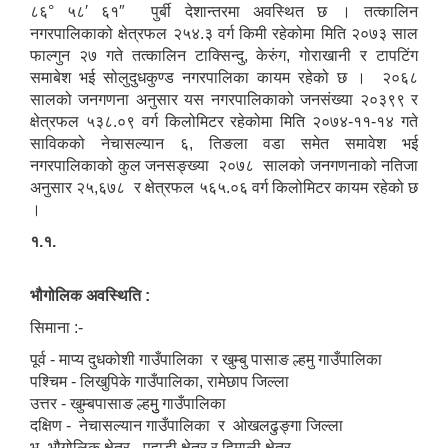
८६° ५८′ ६१″ पुर्बी देशान्तरमा अवस्थित छ । तत्कालिन
नगरपालिकाको क्षेत्रफल २५४.३ वर्ग किमी रहेकोमा मिति २०७३ साल
फाल्गुन २७ गते तत्कालिन टाक्सिन्दु, केरुंग, गोराखानी र टापटिंग
समाबेश भई सोलुदुधकुण्ड नगरपालिका कायम रहेको छ । २०६८
सालको जनगणना अनुसार यस नगरपालिकाको जनसंख्या २०३९९ र
क्षेत्रफल ५३८.०९ वर्ग किलोमिटर रहेकोमा मिति २०७४-११-१४ गते
साविकको नेचासल्यान ६, तिङला वडा समेत समावेश भई
नगरपालिकाको कुल जनसङ्ख्या २०७८ सालको जनगणनाको नतिजा
अनुसार २५,६७८ र क्षेत्रफल ५६५.०६ वर्ग किलोमिटर कायम रहेको छ
।
१.१.
भौगोलिक अवस्थिति :
सिमाना :-
पूर्व - माप्य दुधकोशी गाउँपालिका र खुम्बु पासाङ ल्हमु गाउँपालिका
पश्चिम - लिखुपिके गाउँपालिका, रामेछाप जिल्ला
उत्तर - खुम्बपासाङ ल्हमुु गाउँपालिका
दक्षिण - नेचासल्यान गाउँपालिका र ओखलढुङ्गा जिल्ला
भू–भौगोलिक क्षेत्र - पहाडी क्षेत्र र हिमाली क्षेत्र