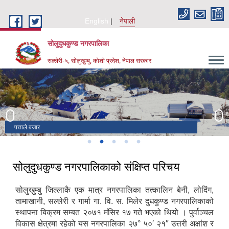
Skip to main content
English
नेपाली
सोलुदुधकुण्ड नगरपालिका
सल्लेरी-५, सोलुखुम्बु, कोशी प्रदेश, नेपाल सरकार
नुम्बुर हिमाल
पत्ताले बजार
पत्ताले बजार
जुनबेशी बजार
सल्लेरी बजार
सोलुदुधकुण्ड नगरपालिकाको संक्षिप्त परिचय
सोलुखुम्बु जिल्लाकै एक मात्र नगरपालिका तत्कालिन बेनी, लोदिंग,
तामाखानी, सल्लेरी र गार्मा गा. वि. स. मिलेर दुधकुण्ड नगरपालिकाको
स्थापना बिक्रम सम्बत २०७१ मंसिर १७ गते भएको थियो । पुर्वाञ्चल
विकास क्षेत्रमा रहेको यस नगरपालिका २७° ५०′ २१″ उत्तरी अक्षांश र