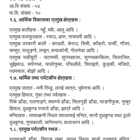
आ.वि संख्या - ५४
मा.वि. संख्या - १०
१.६. आर्थिक विकासका प्रमुख क्षेत्रहरू :
प्रमुख बालीहरू - गहुँ, मकै, आलु आदि ।
प्रमुख फलफुलहरू - स्याउ, आरु, नासपती आदि ।
प्रमुख तरकारी बाली - काउली, केराउ, सिमी, काँक्रो, फर्सी, गाँजर,
चम्सुर, पालुङ्गो, लसून, बन्दाकोभी, गोलभेडा आदि ।
प्रमुख जडीबुटी - जटामसी, सुगन्धवाला, सुगन्धकाकिला, सिलाजित,
भुईझ्याउ, सर्पगन्धा, यार्सागुम्बा, पाँचऔले, चिराइतो, कुड्की, मजिठो,
पदमचाल, बोझो आदि ।
१.७. धार्मिक तथा पर्यटकीय क्षेत्रहरू :
प्रमुख जात्रा - मनी रिम्डु, लाखे जात्रा, भुमेनाच आदि ।
प्रमुख हिमाल, गुफा तथा पर्वतहरू -
पिके डाँडा, रातनाङ्गे, क्याम्जे डाँडा, सिलगुडी डाँडा, साङ्गीफुक, नुम्बुर
हिमाल, दुधकुण्ड पत्ताले डाँडा, झाप्रे आदि ।
मन्दिरहरु - तामाखानी स्थित ज्वालामाई मन्दिर, सानो दुधकुण्ड तथा ठूलो
दुधकुण्ड, गुप्तकाली, चांगेस्थान, बालाथान आदि ।
१.८. प्रमुख पर्यटकीय स्थल -
रातनाङ्गे डाँडा, चिवाङ गुम्बा, फाप्लु स्थित सानो दुधकुण्ड मन्दिर,