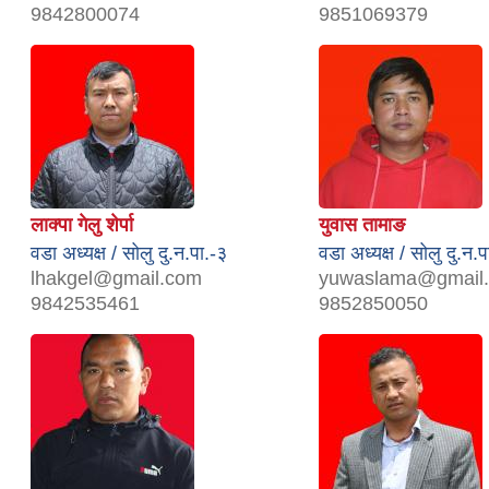
9842800074
9851069379
लाक्पा गेलु शेर्पा
युवास तामाङ
वडा अध्यक्ष / सोलु दु.न.पा.-३
वडा अध्यक्ष / सोलु दु.न.प
lhakgel@gmail.com
yuwaslama@gmail
9842535461
9852850050