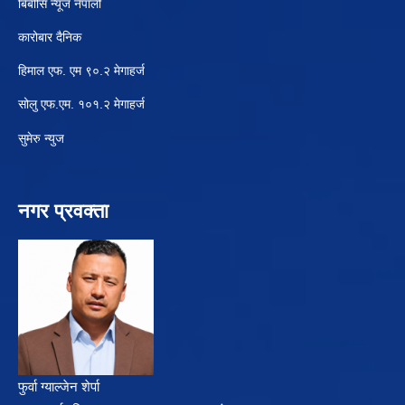
बिबीसि न्यूज नेपाली
कारोबार दैनिक
हिमाल एफ. एम ९०.२ मेगाहर्ज
सोलु एफ.एम. १०१.२ मेगाहर्ज
सुमेरु न्युज
नगर प्रवक्ता
फुर्वा ग्याल्जेन शेर्पा