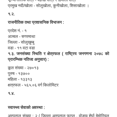
प्रमुख नदी/खोला - सोलुखोला, कुनीखोला, शिसाखोला ।
१.२.
राजनीतिक तथा प्रशासनिक विभाजन :
प्रदेश नं. - १
अञ्चल - सगरमाथा
जिल्ला - सोलुखुम्बु
वडा - ११ वटा वडा
१.३. जनसंख्या स्थिति र क्षेत्रफल ( राष्ट्रिय जनगणना २०७८ को
प्रारम्भिक नतिजा अनुसार) :
कूल संख्या - २७०१३
पुरुष - १३७००
महिला - १३३१३
क्षत्रफल - ५६५.०६ वर्ग किलोमिटर
१.४.
स्वास्थ्य सेवाको अवस्था :
अस्पताल संख्या : २ ( जिल्ला अस्पताल फाप्लु , वोङछु शेर्पा मेमोरियल