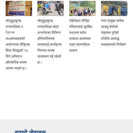
सोलुदुधकुण्ड
सोलुदुधकुण्ड
पहिरोबाट पीडित
नगर प्रमुख नाम्गेल
ँ
नगरपालिका र
नगरपालिका क्षेत्र
परिवारलाई सुरक्षित
जाङ्बु शेर्पाको
विभिन्न
अन्तर्गतका विभिन्न
स्थानमा सारेर
नेतृत्वमा पुगेको
संघसंस्थाहरुको
बस्तिपरिसरमा
तत्काल आवश्यक
टोलीले अवरुद्ध
आयोजनमा लैङ्गिक
सरसफाई कार्यक्रम
राहत सामग्रीहरू
स्थलहरूको निरीक्षण
हिंसा विरुद्धको १६
निरन्तर रूपमा
प्रदान
दिने अभियान
सञ्चालन भई रहेको
औपचारिक रूपमा
छ।
आरम्भ भएको छ।
हाम्रो सेवाहरु