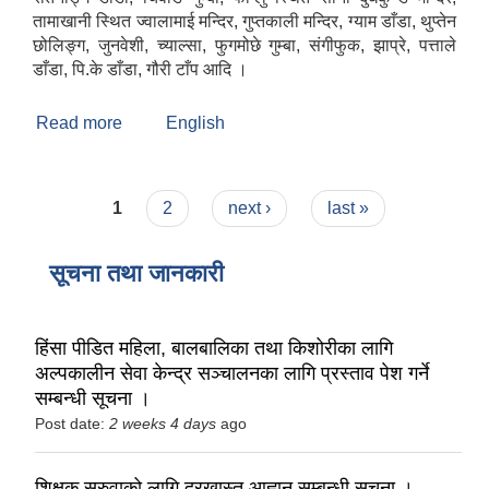
तामाखानी स्थित ज्वालामाई मन्दिर, गुप्तकाली मन्दिर, ग्याम डाँडा, थुप्तेन
छोलिङ्ग, जुनवेशी, च्याल्सा, फुगमोछे गुम्बा, संगीफुक, झाप्रे, पत्ताले
डाँडा, पि.के डाँडा, गौरी टाँप आदि ।
Read more
about सोलुदुधकुण्ड नगरपालिकाको संक्षिप्त परिचय
English
Pages
1
2
next ›
last »
सूचना तथा जानकारी
हिंसा पीडित महिला, बालबालिका तथा किशोरीका लागि
अल्पकालीन सेवा केन्द्र सञ्चालनका लागि प्रस्ताव पेश गर्ने
सम्बन्धी सूचना ।
Post date:
2 weeks 4 days
ago
शिक्षक सरुवाको लागि दरखास्त आह्वान सम्बन्धी सूचना ।