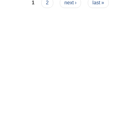
1
2
next ›
last »