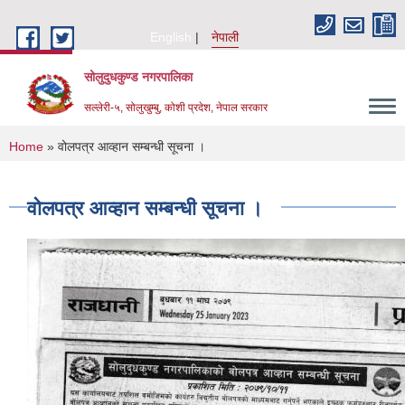
Skip to main content
English
नेपाली
सोलुदुधकुण्ड नगरपालिका
सल्लेरी-५, सोलुखुम्बु, कोशी प्रदेश, नेपाल सरकार
You are here
Home
» वोलपत्र आव्हान सम्बन्धी सूचना ।
वोलपत्र आव्हान सम्बन्धी सूचना ।