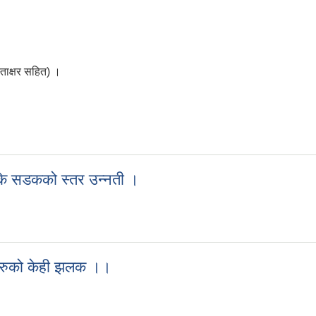
्ताक्षर सहित) ।
र रहेका छन ।
ोपाके सडकको स्तर उन्नती ।
्दोपाके सडकको स्तर उन्नती ।
ाहरुको केही झलक ।।