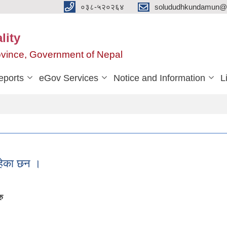
०३८-५२०२६४
solududhkundamun@g
lity
rovince, Government of Nepal
eports
eGov Services
Notice and Information
L
हेका छन ।
रु