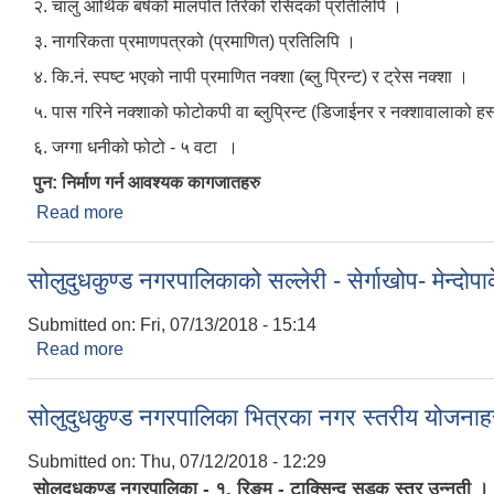
२. चालु आर्थिक बर्षको मालपोत तिरेको रसिदको प्रतिलिपि ।
३. नागरिकता प्रमाणपत्रको (प्रमाणित) प्रतिलिपि ।
४. कि.नं. स्पष्ट भएको नापी प्रमाणित नक्शा (ब्लु प्रिन्ट) र ट्रेस नक्शा ।
५. पास गरिने नक्शाको फोटोकपी वा ब्लुप्रिन्ट (डिजाईनर र नक्शावालाको हस
६. जग्गा धनीको फोटो - ५ वटा ।
पुन: निर्माण गर्न आवश्यक कागजातहरु
Read more
about नक्शा पासका लागि आवश्यक कागजातहरु यस प्रका
सोलुदुधकुण्ड नगरपालिकाको सल्लेरी - सेर्गाखोप- मेन्द
Submitted on:
Fri, 07/13/2018 - 15:14
Read more
about सोलुदुधकुण्ड नगरपालिकाको सल्लेरी - सेर्गाखोप- मेन
सोलुदुधकुण्ड नगरपालिका भित्रका नगर स्तरीय योजन
Submitted on:
Thu, 07/12/2018 - 12:29
सोलुदुधकुण्ड नगरपालिका - १, रिङमु - टाक्सिन्दु सडक स्तर उन्नती ।