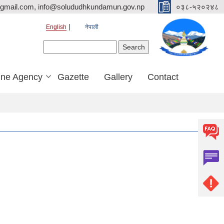
mail.com, info@solududhkundamun.gov.np
०३८-५२०२४८
English
नेपाली
Search form
Search
ine Agency
Gazette
Gallery
Contact